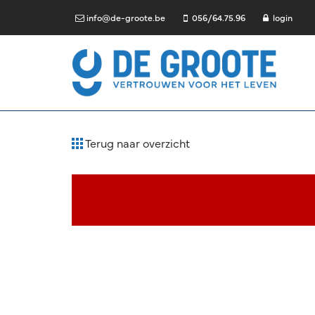
info@de-groote.be
056/64.75.96
login
Terug naar overzicht