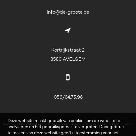
info@de-groote.be
Kortrijkstraat 2
8580 AVELGEM
056/64.75.96
Deze website maakt gebruik van cookies om de website te
© 2026 - NV Zakenkantoor De Groote -
Developed by Zabun
-
Disclaimer
-
analyseren en het gebruiksgemak te vergroten. Door gebruik
te maken van deze website geeft u toestemming voor het
Privacy policy