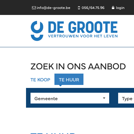
info@de-groote.be
056/64.75.96
login
ZOEK IN ONS AANBOD
TE KOOP
TE HUUR
Gemeente
Type