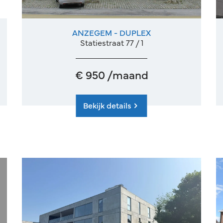
ANZEGEM - DUPLEX
3
3
Ja
Statiestraat 77 / 1
€ 950 /maand
Bekijk details