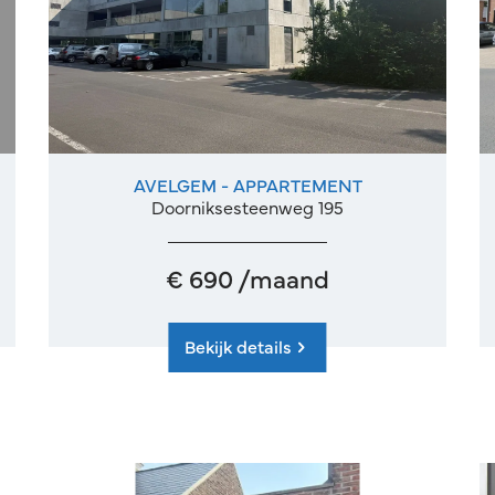
AVELGEM - APPARTEMENT
1
1
Doorniksesteenweg 195
€ 690 /maand
Bekijk details